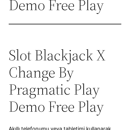
Demo Free Play
Slot Blackjack X
Change By
Pragmatic Play
Demo Free Play
Akıllı telefonumu veya tabletimi kullanarak