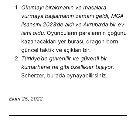
Okumayı bırakmanın ve masalara
vurmaya başlamanın zamanı geldi, MGA
lisansını 2023’de aldı ve Avrupa’da bir ev
ismi oldu.
Oyuncuların paralarının çoğunu
kazanacakları yer burası, dragon born
güncel taktik ve açıkları bir.
Türkiye’de güvenilir ve güvenli bir
kumarhane ne gibi özellikler taşıyor.
Scherzer, burada oynayabilirsiniz.
Ekim 25, 2022