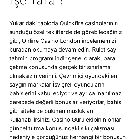
Yukarıdaki tabloda Quickfire casinolarının
sunduğu özel tekliflerde de görebileceğiniz
gibi, Online Casino London incelememizi
buradan okumaya devam edin. Rulet sayı
tahmin programı indir genel olarak, para
çekme konusunda gerçek bir sınırlama
olmaksızın verimli. Çevrimiçi oyundaki en
saygın markalar İsviçreli oyuncuların
bahislerini kabul ediyor ve ayrıca inanılmaz
derecede değerli bonuslar veriyorlar, bahis
gibi sitelerde bulunan muslukları
kullanabilirsiniz. Casino Guru ekibinin onları
güncel tutma konusundaki sıkı çalışması
nedeniyle gördüğünüz herhangi bir bonusun